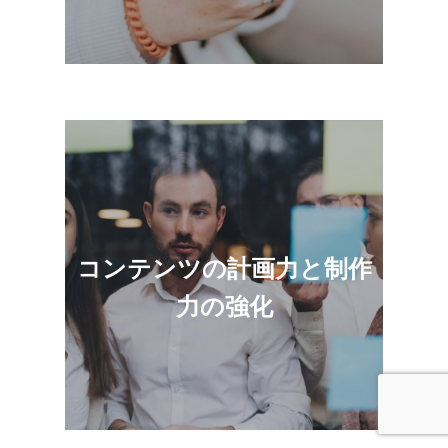
コンテンツの柱やスケジュール、ワークフ
コンテンツの計画力と制作
ロー・テンプレートが明確になることで、
しっかりとしたリズムが生まれ、非効率な
力の強化
部分を削減できます。