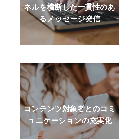
すべてを対象に一貫性を確保することで、
ネルを横断した一貫性のあ
ブランド発信力を高めます。
るメッセージ発信
コンテンツの対象グループそれぞれが持つ目的
コンテンツ対象者とのコミ
や関心事に合わせたコンテンツを最適なタイミ
ングで提示することで、対象者に価値を届けま
ュニケーションの充実化
す。