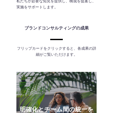
私たちが必要な知見を提供し、構成を提案し、
実施をサポートします。
ブランドコンサルティングの成果
フリップカードをクリックすると、各成果の詳
細がご覧いただけます。
明確化とチーム間の統一を
誰もがブランドメッセージとその正しい表