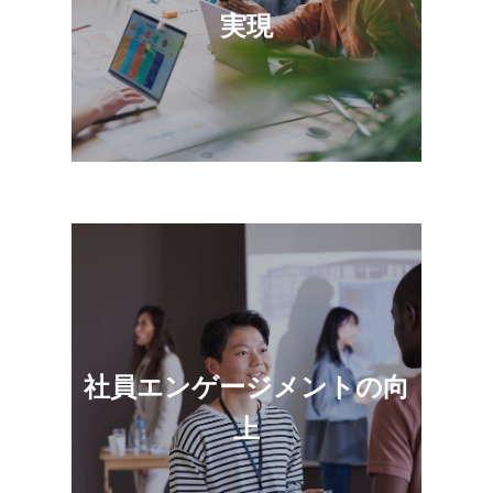
現方法を理解するようになります。
実現
明確で心に響くブランドアイデンティティによ
社員エンゲージメントの向
り、社員の目的意識が高まり、企業文化もより
明確になります。
上