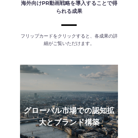
海外向けPR動画戦略を導入することで得
られる成果
フリップカードをクリックすると、各成果の詳
細がご覧いただけます。
日本語と英語を起点としたバイリンガルチ
ームが、海外視点で「伝わる」ストーリー
グローバル市場での認知拡
を提案。バイリンガル視点による企画・構
成力によるプロモーション動画は、グロー
大とブランド構築
バル市場での認知拡大やブランド構築を実
現します。