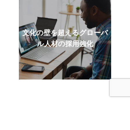
単なる説明にとどまらず、ブランドイメージや
企業姿勢を伝える海外向けPR動画は、文化の壁
文化の壁を超えるグローバ
を超えるグローバル人材の採用を強化します。
PR視点×クリエイティブ表現による映像設計を
ル人材の採用強化
行い、海外の優秀な人材へもアプローチ可能で
す。
海外向けサービス紹介動画制
作についてこんなお悩みあ
りませんか?