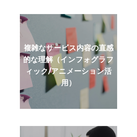
複雑なサービス内容の直感
テキストベースの情報では内容を理解する
のが難しい複雑なサービス内容の場合もイ
的な理解（インフォグラフ
ンフォグラフィックやアニメーションを使
用した動画を制作することで、直感的な理
ィック/アニメーション活
解ができるようになります。
用）