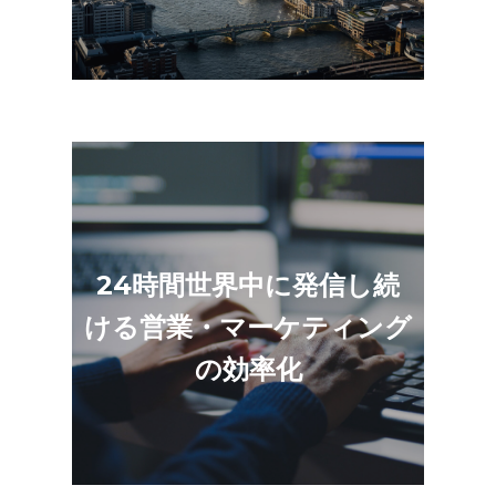
オンラインでの動画配信は、24時間世界中に発
信されます。英語サービス紹介動画をベース
24時間世界中に発信し続
に、中国語・韓国語・スペイン語などへの多言
ける営業・マーケティング
語サービス紹介動画展開することで、時差のあ
る国や地域にも時間を気にすることなくサービ
の効率化
スを紹介できます。